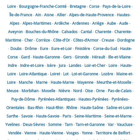
Loire
-
Bourgogne-Franche-Comté
-
Bretagne
-
Corse
-
Pays-de-la-Loire
-
Île-de-France
-
Ain
-
Aisne
-
Allier
-
Alpes-de-Haute-Provence
-
Hautes-
Alpes
-
Alpes-Maritimes
-
Ardèche
-
Ardennes
-
Ariège
-
Aube
-
Aude
-
Aveyron
-
Bouches-du-Rhône
-
Calvados
-
Cantal
-
Charente
-
Charente-
Maritime
-
Cher
-
Corrèze
-
Côte-d'Or
-
Côtes-d'Armor
-
Creuse
-
Dordogne
-
Doubs
-
Drôme
-
Eure
-
Eure-et-Loir
-
Finistère
-
Corse-du-Sud
-
Haute-
Corse
-
Gard
-
Haute-Garonne
-
Gers
-
Gironde
-
Hérault
-
Ille-et-Vilaine
-
Indre
-
Indre-et-Loire
-
Isère
-
Jura
-
Landes
-
Loir-et-Cher
-
Loire
-
Haute-
Loire
-
Loire-Atlantique
-
Loiret
-
Lot
-
Lot-et-Garonne
-
Lozère
-
Maine-et-
Loire
-
Manche
-
Marne
-
Haute-Marne
-
Mayenne
-
Meurthe-et-Moselle
-
Meuse
-
Morbihan
-
Moselle
-
Nièvre
-
Nord
-
Oise
-
Orne
-
Pas-de-Calais
-
Puy-de-Dôme
-
Pyrénées-Atlantiques
-
Hautes-Pyrénées
-
Pyrénées-
Orientales
-
Bas-Rhin
-
Haut-Rhin
-
Rhône
-
Haute-Saône
-
Saône-et-Loire
-
Sarthe
-
Savoie
-
Haute-Savoie
-
Paris
-
Seine-Maritime
-
Seine-et-Marne
-
Yvelines
-
Deux-Sèvres
-
Somme
-
Tarn
-
Tarn-et-Garonne
-
Var
-
Vaucluse
-
Vendée
-
Vienne
-
Haute-Vienne
-
Vosges
-
Yonne
-
Territoire de Belfort
-