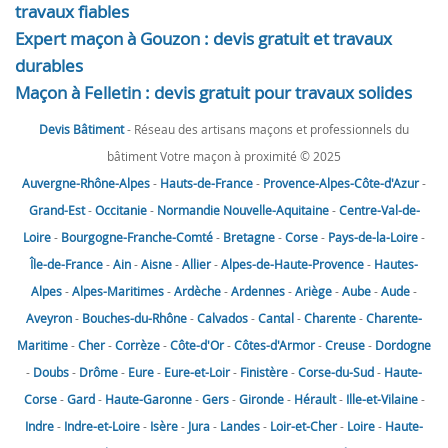
travaux fiables
Expert maçon à Gouzon : devis gratuit et travaux
durables
Maçon à Felletin : devis gratuit pour travaux solides
Devis Bâtiment
- Réseau des artisans maçons et professionnels du
bâtiment Votre maçon à proximité © 2025
Auvergne-Rhône-Alpes
-
Hauts-de-France
-
Provence-Alpes-Côte-d'Azur
-
Grand-Est
-
Occitanie
-
Normandie
Nouvelle-Aquitaine
-
Centre-Val-de-
Loire
-
Bourgogne-Franche-Comté
-
Bretagne
-
Corse
-
Pays-de-la-Loire
-
Île-de-France
-
Ain
-
Aisne
-
Allier
-
Alpes-de-Haute-Provence
-
Hautes-
Alpes
-
Alpes-Maritimes
-
Ardèche
-
Ardennes
-
Ariège
-
Aube
-
Aude
-
Aveyron
-
Bouches-du-Rhône
-
Calvados
-
Cantal
-
Charente
-
Charente-
Maritime
-
Cher
-
Corrèze
-
Côte-d'Or
-
Côtes-d'Armor
-
Creuse
-
Dordogne
-
Doubs
-
Drôme
-
Eure
-
Eure-et-Loir
-
Finistère
-
Corse-du-Sud
-
Haute-
Corse
-
Gard
-
Haute-Garonne
-
Gers
-
Gironde
-
Hérault
-
Ille-et-Vilaine
-
Indre
-
Indre-et-Loire
-
Isère
-
Jura
-
Landes
-
Loir-et-Cher
-
Loire
-
Haute-