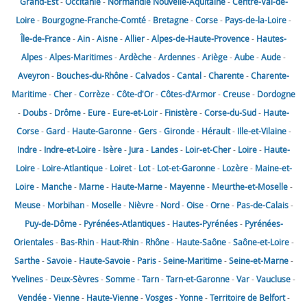
Grand-Est
-
Occitanie
-
Normandie
Nouvelle-Aquitaine
-
Centre-Val-de-
Loire
-
Bourgogne-Franche-Comté
-
Bretagne
-
Corse
-
Pays-de-la-Loire
-
Île-de-France
-
Ain
-
Aisne
-
Allier
-
Alpes-de-Haute-Provence
-
Hautes-
Alpes
-
Alpes-Maritimes
-
Ardèche
-
Ardennes
-
Ariège
-
Aube
-
Aude
-
Aveyron
-
Bouches-du-Rhône
-
Calvados
-
Cantal
-
Charente
-
Charente-
Maritime
-
Cher
-
Corrèze
-
Côte-d'Or
-
Côtes-d'Armor
-
Creuse
-
Dordogne
-
Doubs
-
Drôme
-
Eure
-
Eure-et-Loir
-
Finistère
-
Corse-du-Sud
-
Haute-
Corse
-
Gard
-
Haute-Garonne
-
Gers
-
Gironde
-
Hérault
-
Ille-et-Vilaine
-
Indre
-
Indre-et-Loire
-
Isère
-
Jura
-
Landes
-
Loir-et-Cher
-
Loire
-
Haute-
Loire
-
Loire-Atlantique
-
Loiret
-
Lot
-
Lot-et-Garonne
-
Lozère
-
Maine-et-
Loire
-
Manche
-
Marne
-
Haute-Marne
-
Mayenne
-
Meurthe-et-Moselle
-
Meuse
-
Morbihan
-
Moselle
-
Nièvre
-
Nord
-
Oise
-
Orne
-
Pas-de-Calais
-
Puy-de-Dôme
-
Pyrénées-Atlantiques
-
Hautes-Pyrénées
-
Pyrénées-
Orientales
-
Bas-Rhin
-
Haut-Rhin
-
Rhône
-
Haute-Saône
-
Saône-et-Loire
-
Sarthe
-
Savoie
-
Haute-Savoie
-
Paris
-
Seine-Maritime
-
Seine-et-Marne
-
Yvelines
-
Deux-Sèvres
-
Somme
-
Tarn
-
Tarn-et-Garonne
-
Var
-
Vaucluse
-
Vendée
-
Vienne
-
Haute-Vienne
-
Vosges
-
Yonne
-
Territoire de Belfort
-