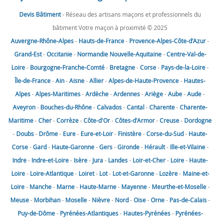
Devis Bâtiment
- Réseau des artisans maçons et professionnels du
bâtiment Votre maçon à proximité © 2025
Auvergne-Rhône-Alpes
-
Hauts-de-France
-
Provence-Alpes-Côte-d'Azur
-
Grand-Est
-
Occitanie
-
Normandie
Nouvelle-Aquitaine
-
Centre-Val-de-
Loire
-
Bourgogne-Franche-Comté
-
Bretagne
-
Corse
-
Pays-de-la-Loire
-
Île-de-France
-
Ain
-
Aisne
-
Allier
-
Alpes-de-Haute-Provence
-
Hautes-
Alpes
-
Alpes-Maritimes
-
Ardèche
-
Ardennes
-
Ariège
-
Aube
-
Aude
-
Aveyron
-
Bouches-du-Rhône
-
Calvados
-
Cantal
-
Charente
-
Charente-
Maritime
-
Cher
-
Corrèze
-
Côte-d'Or
-
Côtes-d'Armor
-
Creuse
-
Dordogne
-
Doubs
-
Drôme
-
Eure
-
Eure-et-Loir
-
Finistère
-
Corse-du-Sud
-
Haute-
Corse
-
Gard
-
Haute-Garonne
-
Gers
-
Gironde
-
Hérault
-
Ille-et-Vilaine
-
Indre
-
Indre-et-Loire
-
Isère
-
Jura
-
Landes
-
Loir-et-Cher
-
Loire
-
Haute-
Loire
-
Loire-Atlantique
-
Loiret
-
Lot
-
Lot-et-Garonne
-
Lozère
-
Maine-et-
Loire
-
Manche
-
Marne
-
Haute-Marne
-
Mayenne
-
Meurthe-et-Moselle
-
Meuse
-
Morbihan
-
Moselle
-
Nièvre
-
Nord
-
Oise
-
Orne
-
Pas-de-Calais
-
Puy-de-Dôme
-
Pyrénées-Atlantiques
-
Hautes-Pyrénées
-
Pyrénées-